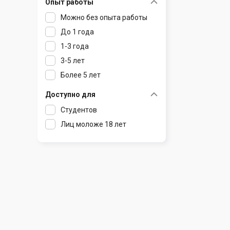
Опыт работы
Раков
Шклов
Можно без опыта работы
Ратомка
До 1 года
Самохваловичи
1-3 года
Сеница
3-5 лет
Слуцк
Более 5 лет
Смиловичи
Смолевичи
Доступно для
Солигорск
Студентов
Старые Дороги
Лиц моложе 18 лет
Столбцы
Тарасово
Узда
Фаниполь
Червень
Щомыслица