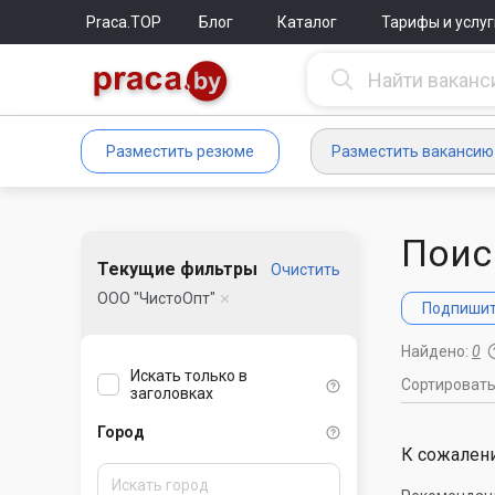
Praca.TOP
Блог
Каталог
Тарифы и услуг
Разместить резюме
Разместить вакансию
Поис
Текущие фильтры
Очистить
ООО "ЧистоОпт"
Подпишите
Найдено:
0
Искать только в
Сортироват
заголовках
Город
К сожалени