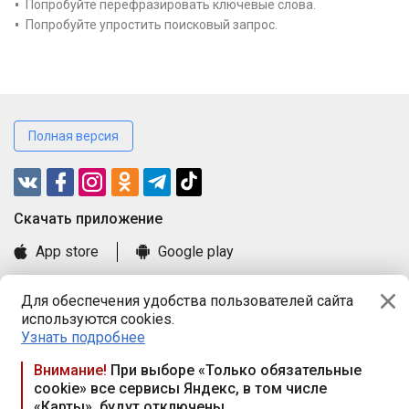
Попробуйте перефразировать ключевые слова.
Попробуйте упростить поисковый запрос.
Полная версия
Cкачать приложение
App store
Google play
Часто задаваемые вопросы
Для обеспечения удобства пользователей сайта
Книга замечаний и предложений
используются cookies.
Правила и документы
Узнать подробнее
Praca.by © 2000—2026, ООО «ПРАЦА БАЙ»
Внимание!
При выборе «Только обязательные
cookie» все сервисы Яндекс, в том числе
Республика Беларусь, 220114, г. Минск, пр-т Независимости
«Карты», будут отключены
117а, пом. № 9.