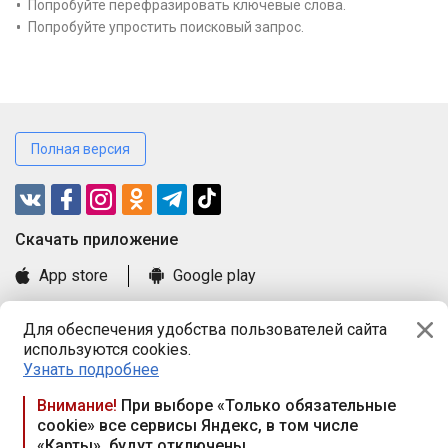
Попробуйте перефразировать ключевые слова.
Попробуйте упростить поисковый запрос.
Полная версия
Cкачать приложение
App store
Google play
Часто задаваемые вопросы
Для обеспечения удобства пользователей сайта
Книга замечаний и предложений
используются cookies.
Правила и документы
Узнать подробнее
Praca.by © 2000—2026, ООО «ПРАЦА БАЙ»
Внимание!
При выборе «Только обязательные
cookie» все сервисы Яндекс, в том числе
Республика Беларусь, 220114, г. Минск, пр-т Независимости
«Карты», будут отключены
117а, пом. № 9.