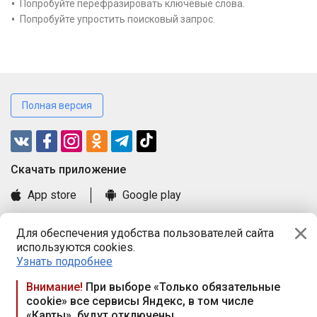
Попробуйте перефразировать ключевые слова.
Попробуйте упростить поисковый запрос.
Полная версия
Cкачать приложение
App store
Google play
Часто задаваемые вопросы
Для обеспечения удобства пользователей сайта
Книга замечаний и предложений
используются cookies.
Правила и документы
Узнать подробнее
Praca.by © 2000—2026, ООО «ПРАЦА БАЙ»
Внимание!
При выборе «Только обязательные
cookie» все сервисы Яндекс, в том числе
Республика Беларусь, 220114, г. Минск, пр-т Независимости
«Карты», будут отключены
117а, пом. № 9.