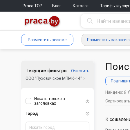
Praca.TOP
Блог
Каталог
Тарифы и услуг
Разместить резюме
Разместить вакансию
Поис
Текущие фильтры
Очистить
ООО "Пуховичское МПМК-14"
Подпишите
Найдено:
0
Искать только в
Сортироват
заголовках
Город
К сожалени