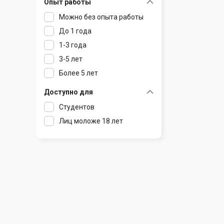
Опыт работы
Раков
Шклов
Можно без опыта работы
Ратомка
До 1 года
Самохваловичи
1-3 года
Сеница
3-5 лет
Слуцк
Более 5 лет
Смиловичи
Смолевичи
Доступно для
Солигорск
Студентов
Старые Дороги
Лиц моложе 18 лет
Столбцы
Тарасово
Узда
Фаниполь
Червень
Щомыслица