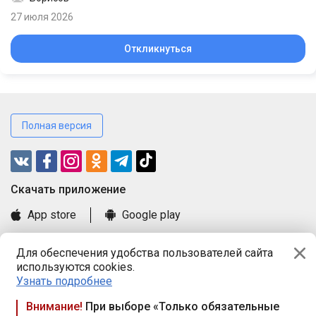
27 июля 2026
Откликнуться
Полная версия
Cкачать приложение
App store
Google play
Часто задаваемые вопросы
Для обеспечения удобства пользователей сайта
Книга замечаний и предложений
используются cookies.
Правила и документы
Узнать подробнее
Praca.by © 2000—2026, ООО «ПРАЦА БАЙ»
Внимание!
При выборе «Только обязательные