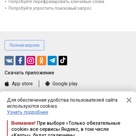
Попробуйте перефразировать ключевые слова.
Попробуйте упростить поисковый запрос.
Полная версия
Cкачать приложение
App store
Google play
Часто задаваемые вопросы
Для обеспечения удобства пользователей сайта
Книга замечаний и предложений
используются cookies.
Правила и документы
Узнать подробнее
Praca.by © 2000—2026, ООО «ПРАЦА БАЙ»
Внимание!
При выборе «Только обязательные
cookie» все сервисы Яндекс, в том числе
Республика Беларусь, 220114, г. Минск, пр-т Независимости
«Карты», будут отключены
117а, пом. № 9.