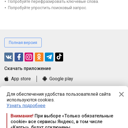
Попробуйте перефразировать ключевые слова.
Попробуйте упростить поисковый запрос.
Полная версия
Cкачать приложение
App store
Google play
Часто задаваемые вопросы
Для обеспечения удобства пользователей сайта
Книга замечаний и предложений
используются cookies.
Правила и документы
Узнать подробнее
Praca.by © 2000—2026, ООО «ПРАЦА БАЙ»
Внимание!
При выборе «Только обязательные
cookie» все сервисы Яндекс, в том числе
Республика Беларусь, 220114, г. Минск, пр-т Независимости
«Карты», будут отключены
117а, пом. № 9.