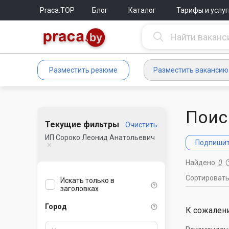
Praca.TOP
Блог
Каталог
Тарифы и услуг
Разместить резюме
Разместить вакансию
Поис
Текущие фильтры
Очистить
ИП Сороко Леонид Анатольевич
Подпишите
Найдено:
0
Сортироват
Искать только в
заголовках
Город
К сожалени