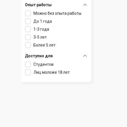
Опыт работы
Раков
Шклов
Можно без опыта работы
Ратомка
До 1 года
Самохваловичи
1-3 года
Сеница
3-5 лет
Слуцк
Более 5 лет
Смиловичи
Смолевичи
Доступно для
Солигорск
Студентов
Старые Дороги
Лиц моложе 18 лет
Столбцы
Тарасово
Узда
Фаниполь
Червень
Щомыслица