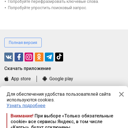
Попробуйте перефразировать ключевые слова.
Попробуйте упростить поисковый запрос.
Полная версия
Cкачать приложение
App store
Google play
Часто задаваемые вопросы
Для обеспечения удобства пользователей сайта
Книга замечаний и предложений
используются cookies.
Правила и документы
Узнать подробнее
Praca.by © 2000—2026, ООО «ПРАЦА БАЙ»
Внимание!
При выборе «Только обязательные
cookie» все сервисы Яндекс, в том числе
Республика Беларусь, 220114, г. Минск, пр-т Независимости
«Карты», будут отключены
117а, пом. № 9.