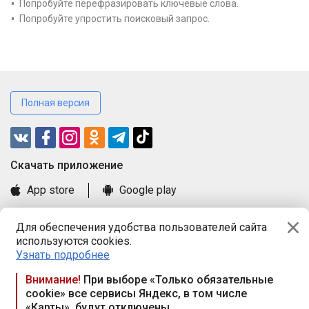
Попробуйте перефразировать ключевые слова.
Попробуйте упростить поисковый запрос.
Полная версия
Cкачать приложение
App store
Google play
Часто задаваемые вопросы
Для обеспечения удобства пользователей сайта
Книга замечаний и предложений
используются cookies.
Правила и документы
Узнать подробнее
Praca.by © 2000—2026, ООО «ПРАЦА БАЙ»
Внимание!
При выборе «Только обязательные
cookie» все сервисы Яндекс, в том числе
Республика Беларусь, 220114, г. Минск, пр-т Независимости
«Карты», будут отключены
117а, пом. № 9.