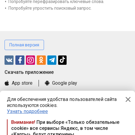
Попробуйте перефразировать ключевые слова.
Попробуйте упростить поисковый запрос.
Полная версия
Cкачать приложение
App store
Google play
Часто задаваемые вопросы
Для обеспечения удобства пользователей сайта
Книга замечаний и предложений
используются cookies.
Правила и документы
Узнать подробнее
Praca.by © 2000—2026, ООО «ПРАЦА БАЙ»
Внимание!
При выборе «Только обязательные
cookie» все сервисы Яндекс, в том числе
Республика Беларусь, 220114, г. Минск, пр-т Независимости
«Карты», будут отключены
117а, пом. № 9.