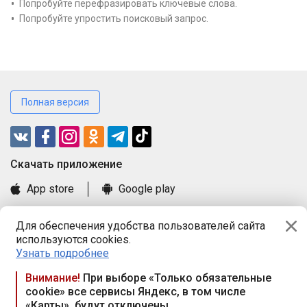
Попробуйте перефразировать ключевые слова.
Попробуйте упростить поисковый запрос.
Полная версия
Cкачать приложение
App store
Google play
Часто задаваемые вопросы
Для обеспечения удобства пользователей сайта
Книга замечаний и предложений
используются cookies.
Правила и документы
Узнать подробнее
Praca.by © 2000—2026, ООО «ПРАЦА БАЙ»
Внимание!
При выборе «Только обязательные
cookie» все сервисы Яндекс, в том числе
Республика Беларусь, 220114, г. Минск, пр-т Независимости
«Карты», будут отключены
117а, пом. № 9.