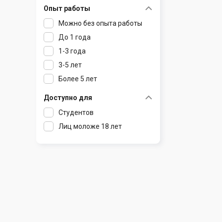
Опыт работы
Раков
Шклов
Можно без опыта работы
Ратомка
До 1 года
Самохваловичи
1-3 года
Сеница
3-5 лет
Слуцк
Более 5 лет
Смиловичи
Смолевичи
Доступно для
Солигорск
Студентов
Старые Дороги
Лиц моложе 18 лет
Столбцы
Тарасово
Узда
Фаниполь
Червень
Щомыслица