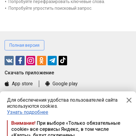
Попробуйте перефразировать ключевые слова.
Попробуйте упростить поисковый запрос.
Полная версия
Cкачать приложение
App store
Google play
Часто задаваемые вопросы
Для обеспечения удобства пользователей сайта
Книга замечаний и предложений
используются cookies.
Правила и документы
Узнать подробнее
Praca.by © 2000—2026, ООО «ПРАЦА БАЙ»
Внимание!
При выборе «Только обязательные
cookie» все сервисы Яндекс, в том числе
Республика Беларусь, 220114, г. Минск, пр-т Независимости
«Карты», будут отключены
117а, пом. № 9.