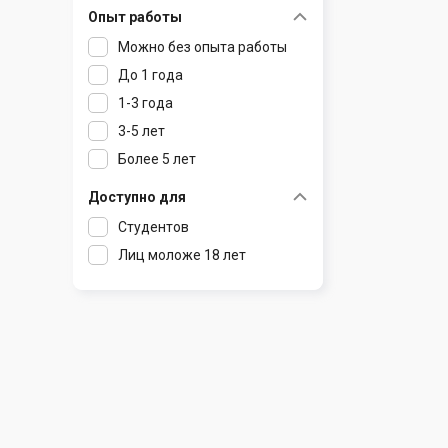
Опыт работы
Раков
Шклов
Можно без опыта работы
Ратомка
До 1 года
Самохваловичи
1-3 года
Сеница
3-5 лет
Слуцк
Более 5 лет
Смиловичи
Смолевичи
Доступно для
Солигорск
Студентов
Старые Дороги
Лиц моложе 18 лет
Столбцы
Тарасово
Узда
Фаниполь
Червень
Щомыслица