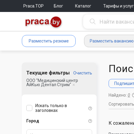
Praca.TOP
Блог
Каталог
Тарифы и услуг
Разместить резюме
Разместить вакансию
Поис
Текущие фильтры
Очистить
ООО "Медицинский центр
Подпишите
АйКью Дентал Стрим"
Найдено:
0
Сортироват
Искать только в
заголовках
Город
К сожалени