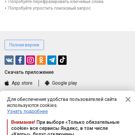
Попробуйте перефразировать ключевые слова.
Попробуйте упростить поисковый запрос.
Полная версия
Cкачать приложение
App store
Google play
Часто задаваемые вопросы
Для обеспечения удобства пользователей сайта
Книга замечаний и предложений
используются cookies.
Правила и документы
Узнать подробнее
Praca.by © 2000—2026, ООО «ПРАЦА БАЙ»
Внимание!
При выборе «Только обязательные
cookie» все сервисы Яндекс, в том числе
Республика Беларусь, 220114, г. Минск, пр-т Независимости
«Карты», будут отключены
117а, пом. № 9.