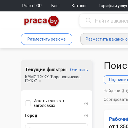
Praca.TOP
Блог
Каталог
Тарифы и услуг
Разместить резюме
Разместить вакансию
Поис
Текущие фильтры
Очистить
КУМОП ЖКХ "Барановичское
Подпишите
ГЖКХ"
Найдено:
3
Сортироват
Искать только в
заголовках
Город
Рабочи
от 1 350