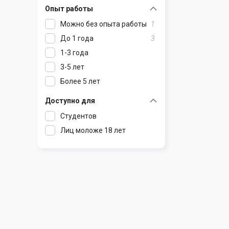
Опыт работы
Раков
Шклов
Можно без опыта работы
1
Ратомка
До 1 года
3
Самохваловичи
1-3 года
Сеница
3-5 лет
Слуцк
Более 5 лет
Смиловичи
Смолевичи
Доступно для
Солигорск
Студентов
Старые Дороги
Лиц моложе 18 лет
Столбцы
Тарасово
Узда
Фаниполь
Червень
Щомыслица