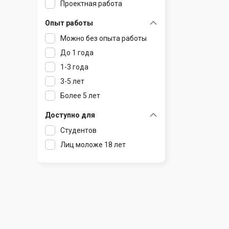
Проектная работа
Радошковичи
Чечерск
Чериков
Опыт работы
Раков
Шклов
Можно без опыта работы
Ратомка
До 1 года
Самохваловичи
1-3 года
Сеница
3-5 лет
Слуцк
Более 5 лет
Смиловичи
Смолевичи
Доступно для
Солигорск
Студентов
Старые Дороги
Лиц моложе 18 лет
Столбцы
Тарасово
Узда
Фаниполь
Червень
Щомыслица