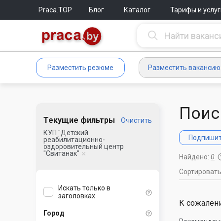
Praca.TOP
Блог
Каталог
Тарифы и услуг
Разместить резюме
Разместить вакансию
Поис
Текущие фильтры
Очистить
КУП "Детский
Подпишите
реабилитационно-
оздоровительный центр
"Свитанак"
Найдено:
0
Сортироват
Искать только в
заголовках
К сожалени
Город