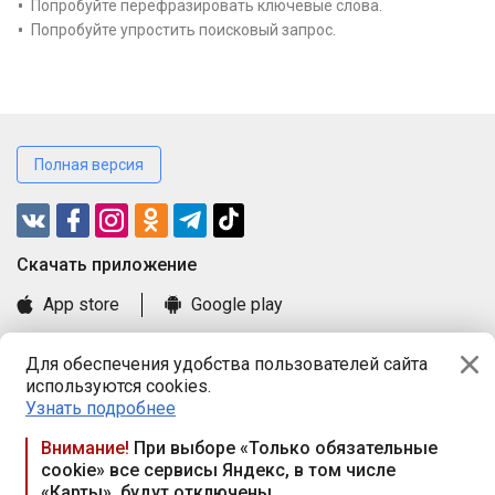
Попробуйте перефразировать ключевые слова.
Попробуйте упростить поисковый запрос.
Полная версия
Cкачать приложение
App store
Google play
Часто задаваемые вопросы
Для обеспечения удобства пользователей сайта
Книга замечаний и предложений
используются cookies.
Правила и документы
Узнать подробнее
Praca.by © 2000—2026, ООО «ПРАЦА БАЙ»
Внимание!
При выборе «Только обязательные
cookie» все сервисы Яндекс, в том числе
Республика Беларусь, 220114, г. Минск, пр-т Независимости
«Карты», будут отключены
117а, пом. № 9.