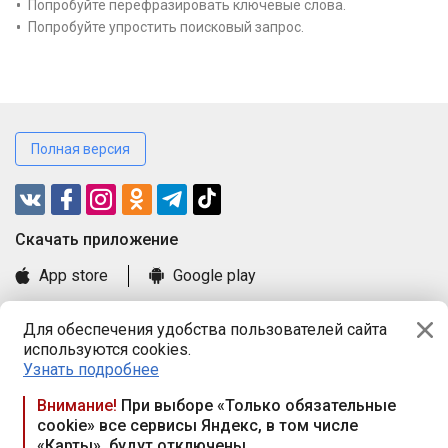
Попробуйте перефразировать ключевые слова.
Попробуйте упростить поисковый запрос.
Полная версия
Cкачать приложение
App store
Google play
Часто задаваемые вопросы
Для обеспечения удобства пользователей сайта
Книга замечаний и предложений
используются cookies.
Правила и документы
Узнать подробнее
Praca.by © 2000—2026, ООО «ПРАЦА БАЙ»
Внимание!
При выборе «Только обязательные
cookie» все сервисы Яндекс, в том числе
Республика Беларусь, 220114, г. Минск, пр-т Независимости
«Карты», будут отключены
117а, пом. № 9.