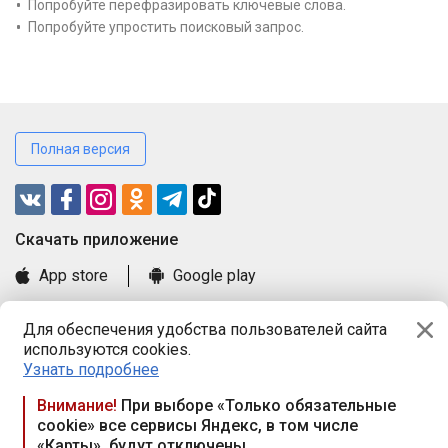
Попробуйте перефразировать ключевые слова.
Попробуйте упростить поисковый запрос.
Полная версия
Cкачать приложение
App store
Google play
Часто задаваемые вопросы
Для обеспечения удобства пользователей сайта
Книга замечаний и предложений
используются cookies.
Правила и документы
Узнать подробнее
Praca.by © 2000—2026, ООО «ПРАЦА БАЙ»
Внимание!
При выборе «Только обязательные
cookie» все сервисы Яндекс, в том числе
Республика Беларусь, 220114, г. Минск, пр-т Независимости
«Карты», будут отключены
117а, пом. № 9.