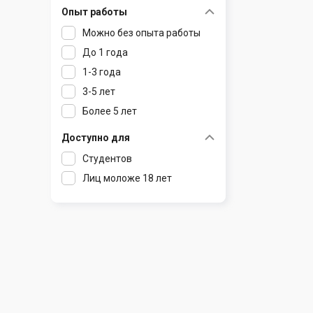
Опыт работы
Раков
Шклов
Можно без опыта работы
Ратомка
До 1 года
Самохваловичи
1-3 года
Сеница
3-5 лет
Слуцк
Более 5 лет
Смиловичи
Смолевичи
Доступно для
Солигорск
Студентов
Старые Дороги
Лиц моложе 18 лет
Столбцы
Тарасово
Узда
Фаниполь
Червень
Щомыслица