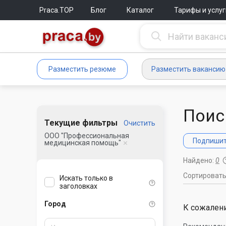
Praca.TOP
Блог
Каталог
Тарифы и услуг
Разместить резюме
Разместить вакансию
Поис
Текущие фильтры
Очистить
ООО "Профессиональная
Подпишите
медицинская помощь"
Найдено:
0
Сортироват
Искать только в
заголовках
Город
К сожалени