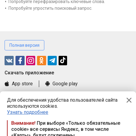
Попробуйте перефразировать ключевые слова.
Попробуйте упростить поисковый запрос.
Полная версия
Cкачать приложение
App store
Google play
Часто задаваемые вопросы
Для обеспечения удобства пользователей сайта
Книга замечаний и предложений
используются cookies.
Правила и документы
Узнать подробнее
Praca.by © 2000—2026, ООО «ПРАЦА БАЙ»
Внимание!
При выборе «Только обязательные
cookie» все сервисы Яндекс, в том числе
Республика Беларусь, 220114, г. Минск, пр-т Независимости
«Карты», будут отключены
117а, пом. № 9.