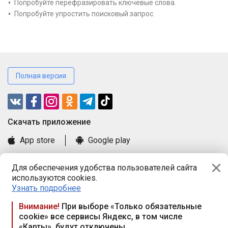
Попробуйте перефразировать ключевые слова.
Попробуйте упростить поисковый запрос.
Полная версия
Cкачать приложение
App store
Google play
Часто задаваемые вопросы
Для обеспечения удобства пользователей сайта
Книга замечаний и предложений
используются cookies.
Правила и документы
Узнать подробнее
Praca.by © 2000—2026, ООО «ПРАЦА БАЙ»
Внимание!
При выборе «Только обязательные
cookie» все сервисы Яндекс, в том числе
Республика Беларусь, 220114, г. Минск, пр-т Независимости
«Карты», будут отключены
117а, пом. № 9.