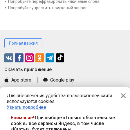
Попробуйте перефразировать ключевые слова.
Попробуйте упростить поисковый запрос.
Полная версия
Cкачать приложение
App store
Google play
Часто задаваемые вопросы
Для обеспечения удобства пользователей сайта
Книга замечаний и предложений
используются cookies.
Правила и документы
Узнать подробнее
Praca.by © 2000—2026, ООО «ПРАЦА БАЙ»
Внимание!
При выборе «Только обязательные
cookie» все сервисы Яндекс, в том числе
Республика Беларусь, 220114, г. Минск, пр-т Независимости
«Карты», будут отключены
117а, пом. № 9.