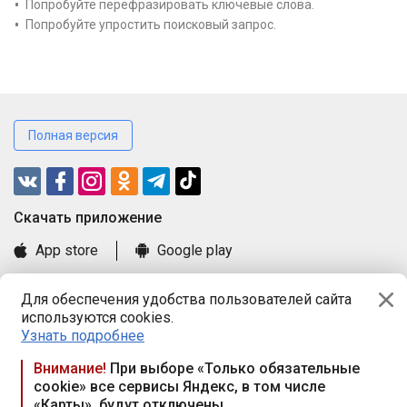
Попробуйте перефразировать ключевые слова.
Попробуйте упростить поисковый запрос.
Полная версия
Cкачать приложение
App store
Google play
Часто задаваемые вопросы
Для обеспечения удобства пользователей сайта
Книга замечаний и предложений
используются cookies.
Правила и документы
Узнать подробнее
Praca.by © 2000—2026, ООО «ПРАЦА БАЙ»
Внимание!
При выборе «Только обязательные
cookie» все сервисы Яндекс, в том числе
Республика Беларусь, 220114, г. Минск, пр-т Независимости
«Карты», будут отключены
117а, пом. № 9.