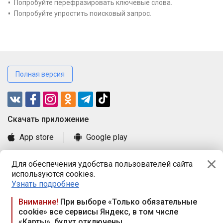
Попробуйте перефразировать ключевые слова.
Попробуйте упростить поисковый запрос.
Полная версия
Cкачать приложение
App store
Google play
Часто задаваемые вопросы
Для обеспечения удобства пользователей сайта
Книга замечаний и предложений
используются cookies.
Правила и документы
Узнать подробнее
Praca.by © 2000—2026, ООО «ПРАЦА БАЙ»
Внимание!
При выборе «Только обязательные
cookie» все сервисы Яндекс, в том числе
Республика Беларусь, 220114, г. Минск, пр-т Независимости
«Карты», будут отключены
117а, пом. № 9.