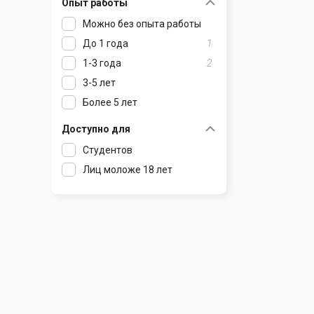
Опыт работы
Раков
Шклов
Можно без опыта работы
Ратомка
До 1 года
1
Самохваловичи
1-3 года
2
Сеница
3-5 лет
Слуцк
Более 5 лет
Смиловичи
Смолевичи
Доступно для
Солигорск
Студентов
Старые Дороги
Лиц моложе 18 лет
Столбцы
Тарасово
Узда
Фаниполь
Червень
Щомыслица