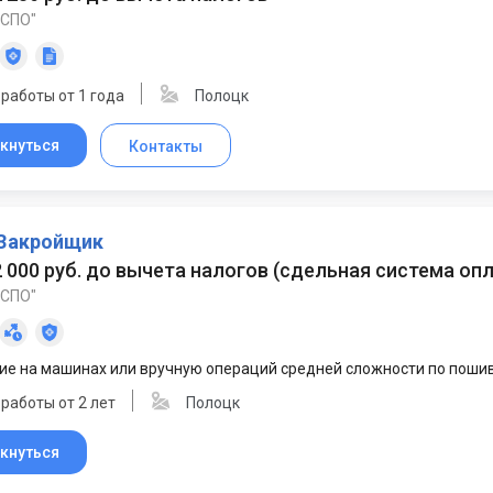
СПО"
работы от 1 года
Полоцк
кнуться
Контакты
 Закройщик
 2 000 руб. до вычета налогов
(
сдельная система оп
СПО"
ие на машинах или вручную операций средней сложности по пошив
работы от 2 лет
Полоцк
кнуться