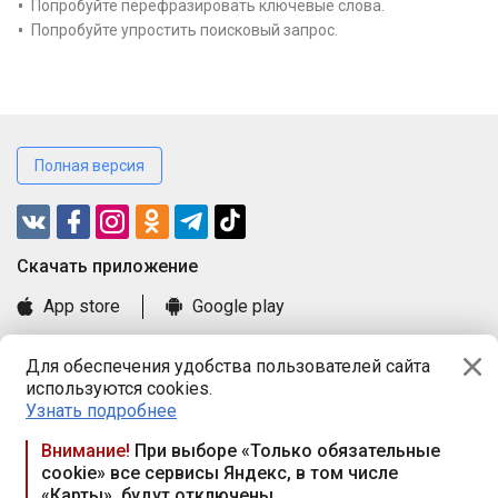
Попробуйте перефразировать ключевые слова.
Попробуйте упростить поисковый запрос.
Полная версия
Cкачать приложение
App store
Google play
Часто задаваемые вопросы
Для обеспечения удобства пользователей сайта
Книга замечаний и предложений
используются cookies.
Правила и документы
Узнать подробнее
Praca.by © 2000—2026, ООО «ПРАЦА БАЙ»
Внимание!
При выборе «Только обязательные
cookie» все сервисы Яндекс, в том числе
Республика Беларусь, 220114, г. Минск, пр-т Независимости
«Карты», будут отключены
117а, пом. № 9.