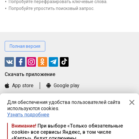
Попробуйте перефразировать ключевые слова.
Попробуйте упростить поисковый запрос.
Полная версия
Cкачать приложение
App store
Google play
Часто задаваемые вопросы
Для обеспечения удобства пользователей сайта
Книга замечаний и предложений
используются cookies.
Правила и документы
Узнать подробнее
Praca.by © 2000—2026, ООО «ПРАЦА БАЙ»
Внимание!
При выборе «Только обязательные
cookie» все сервисы Яндекс, в том числе
Республика Беларусь, 220114, г. Минск, пр-т Независимости
«Карты», будут отключены
117а, пом. № 9.