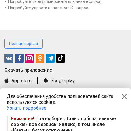
Попробуйте перефразировать ключевые слова.
Попробуйте упростить поисковый запрос.
Полная версия
Cкачать приложение
App store
Google play
Часто задаваемые вопросы
Для обеспечения удобства пользователей сайта
Книга замечаний и предложений
используются cookies.
Правила и документы
Узнать подробнее
Praca.by © 2000—2026, ООО «ПРАЦА БАЙ»
Внимание!
При выборе «Только обязательные
cookie» все сервисы Яндекс, в том числе
Республика Беларусь, 220114, г. Минск, пр-т Независимости
«Карты», будут отключены
117а, пом. № 9.