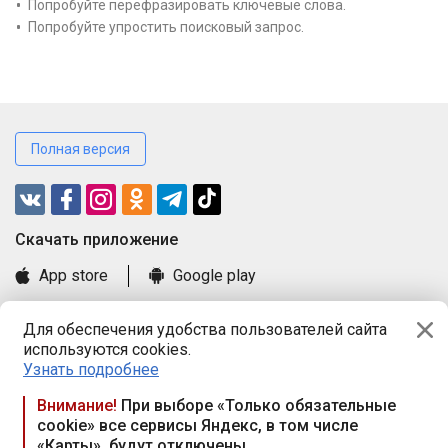
Попробуйте перефразировать ключевые слова.
Попробуйте упростить поисковый запрос.
Полная версия
Cкачать приложение
App store
Google play
Часто задаваемые вопросы
Для обеспечения удобства пользователей сайта
Книга замечаний и предложений
используются cookies.
Правила и документы
Узнать подробнее
Praca.by © 2000—2026, ООО «ПРАЦА БАЙ»
Внимание!
При выборе «Только обязательные
cookie» все сервисы Яндекс, в том числе
Республика Беларусь, 220114, г. Минск, пр-т Независимости
«Карты», будут отключены
117а, пом. № 9.