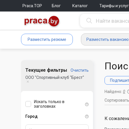
Praca.TOP
Блог
Каталог
Тарифы и услуг
Разместить резюме
Разместить вакансию
Поис
Текущие фильтры
Очистить
ООО "Спортивный клуб "Брест"
Подпишите
Найдено:
0
Сортироват
Искать только в
заголовках
Город
К сожалени