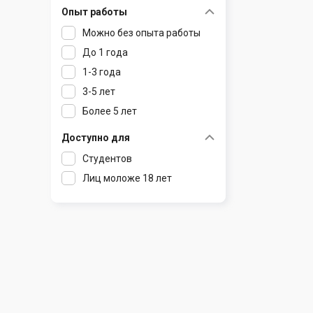
Опыт работы
Раков
Шклов
Можно без опыта работы
Ратомка
До 1 года
Самохваловичи
1-3 года
Сеница
3-5 лет
Слуцк
Более 5 лет
Смиловичи
Смолевичи
Доступно для
Солигорск
Студентов
Старые Дороги
Лиц моложе 18 лет
Столбцы
Тарасово
Узда
Фаниполь
Червень
Щомыслица