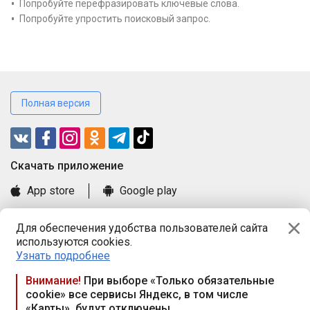
Попробуйте перефразировать ключевые слова.
Попробуйте упростить поисковый запрос.
Полная версия
Cкачать приложение
App store
Google play
Часто задаваемые вопросы
Для обеспечения удобства пользователей сайта
Книга замечаний и предложений
используются cookies.
Правила и документы
Узнать подробнее
Praca.by © 2000—2026, ООО «ПРАЦА БАЙ»
Внимание!
При выборе «Только обязательные
cookie» все сервисы Яндекс, в том числе
Республика Беларусь, 220114, г. Минск, пр-т Независимости
«Карты», будут отключены
117а, пом. № 9.