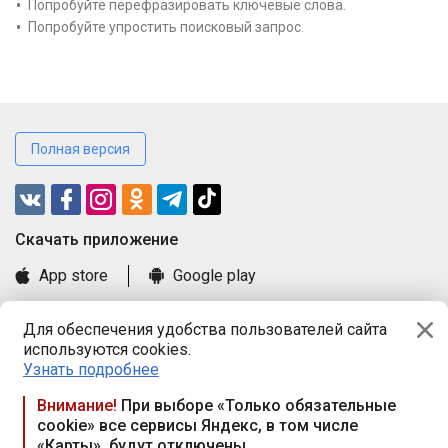
Попробуйте перефразировать ключевые слова.
Попробуйте упростить поисковый запрос.
Полная версия
Cкачать приложение
App store
Google play
Часто задаваемые вопросы
Для обеспечения удобства пользователей сайта
Книга замечаний и предложений
используются cookies.
Правила и документы
Узнать подробнее
Praca.by © 2000—2026, ООО «ПРАЦА БАЙ»
Внимание!
При выборе «Только обязательные
cookie» все сервисы Яндекс, в том числе
Республика Беларусь, 220114, г. Минск, пр-т Независимости
«Карты», будут отключены
117а, пом. № 9.