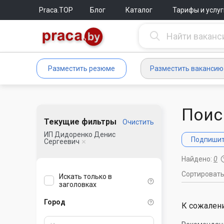
Praca.TOP
Блог
Каталог
Тарифы и услуг
Разместить резюме
Разместить вакансию
Поис
Текущие фильтры
Очистить
ИП Дидоренко Денис
Подпишите
Сергеевич
Найдено:
0
Сортироват
Искать только в
заголовках
Город
К сожалени