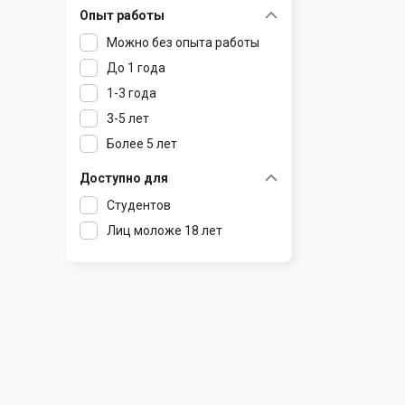
Опыт работы
Раков
Шклов
Можно без опыта работы
Ратомка
До 1 года
Самохваловичи
1-3 года
Сеница
3-5 лет
Слуцк
Более 5 лет
Смиловичи
Смолевичи
Доступно для
Солигорск
Студентов
Старые Дороги
Лиц моложе 18 лет
Столбцы
Тарасово
Узда
Фаниполь
Червень
Щомыслица