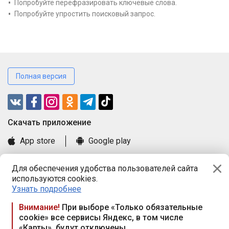
Попробуйте перефразировать ключевые слова.
Попробуйте упростить поисковый запрос.
Полная версия
Cкачать приложение
App store
Google play
Часто задаваемые вопросы
Для обеспечения удобства пользователей сайта
Книга замечаний и предложений
используются cookies.
Правила и документы
Узнать подробнее
Praca.by © 2000—2026, ООО «ПРАЦА БАЙ»
Внимание!
При выборе «Только обязательные
cookie» все сервисы Яндекс, в том числе
Республика Беларусь, 220114, г. Минск, пр-т Независимости
«Карты», будут отключены
117а, пом. № 9.