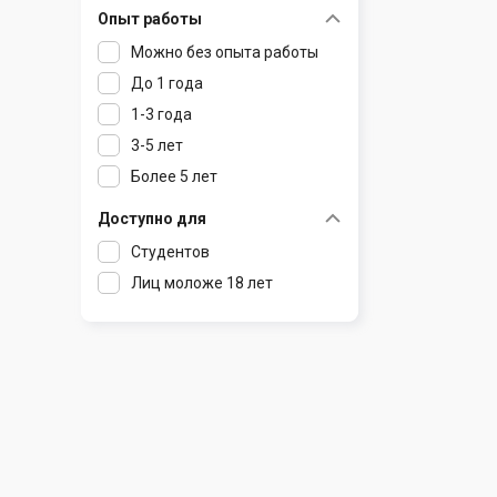
Опыт работы
Раков
Шклов
Можно без опыта работы
Ратомка
До 1 года
Самохваловичи
1-3 года
Сеница
3-5 лет
Слуцк
Более 5 лет
Смиловичи
Смолевичи
Доступно для
Солигорск
Студентов
Старые Дороги
Лиц моложе 18 лет
Столбцы
Тарасово
Узда
Фаниполь
Червень
Щомыслица