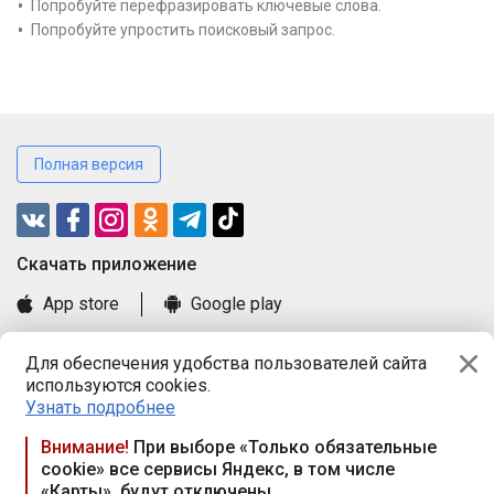
Попробуйте перефразировать ключевые слова.
Попробуйте упростить поисковый запрос.
Полная версия
Cкачать приложение
App store
Google play
Часто задаваемые вопросы
Для обеспечения удобства пользователей сайта
Книга замечаний и предложений
используются cookies.
Правила и документы
Узнать подробнее
Praca.by © 2000—2026, ООО «ПРАЦА БАЙ»
Внимание!
При выборе «Только обязательные
cookie» все сервисы Яндекс, в том числе
Республика Беларусь, 220114, г. Минск, пр-т Независимости
«Карты», будут отключены
117а, пом. № 9.