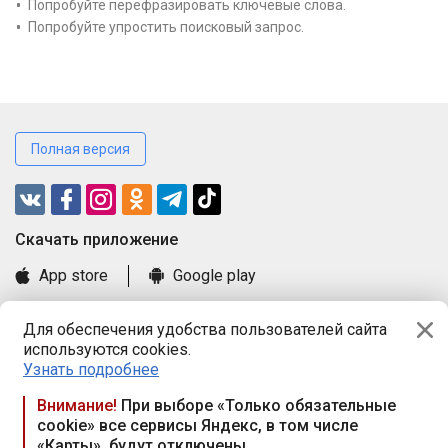
Попробуйте перефразировать ключевые слова.
Попробуйте упростить поисковый запрос.
Полная версия
Cкачать приложение
App store
Google play
Часто задаваемые вопросы
Для обеспечения удобства пользователей сайта
Книга замечаний и предложений
используются cookies.
Правила и документы
Узнать подробнее
Praca.by © 2000—2026, ООО «ПРАЦА БАЙ»
Внимание!
При выборе «Только обязательные
cookie» все сервисы Яндекс, в том числе
Республика Беларусь, 220114, г. Минск, пр-т Независимости
«Карты», будут отключены
117а, пом. № 9.