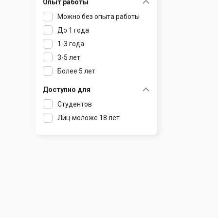
Опыт работы
Раков
Шклов
Можно без опыта работы
Ратомка
До 1 года
Самохваловичи
1-3 года
Сеница
3-5 лет
Слуцк
Более 5 лет
Смиловичи
Смолевичи
Доступно для
Солигорск
Студентов
Старые Дороги
Лиц моложе 18 лет
Столбцы
Тарасово
Узда
Фаниполь
Червень
Щомыслица