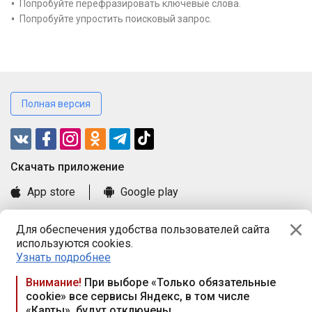
Попробуйте перефразировать ключевые слова.
Попробуйте упростить поисковый запрос.
Полная версия
Cкачать приложение
App store
Google play
Часто задаваемые вопросы
Для обеспечения удобства пользователей сайта
Книга замечаний и предложений
используются cookies.
Правила и документы
Узнать подробнее
Praca.by © 2000—2026, ООО «ПРАЦА БАЙ»
Внимание!
При выборе «Только обязательные
cookie» все сервисы Яндекс, в том числе
Республика Беларусь, 220114, г. Минск, пр-т Независимости
«Карты», будут отключены
117а, пом. № 9.