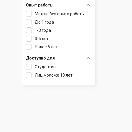
Опыт работы
Раков
Шклов
Можно без опыта работы
Ратомка
До 1 года
Самохваловичи
1-3 года
Сеница
3-5 лет
Слуцк
Более 5 лет
Смиловичи
Смолевичи
Доступно для
Солигорск
Студентов
Старые Дороги
Лиц моложе 18 лет
Столбцы
Тарасово
Узда
Фаниполь
Червень
Щомыслица