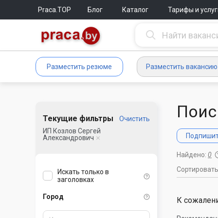
Praca.TOP
Блог
Каталог
Тарифы и услуг
Разместить резюме
Разместить вакансию
Поис
Текущие фильтры
Очистить
ИП Козлов Сергей
Подпишите
Александрович
Найдено:
0
Сортироват
Искать только в
заголовках
Город
К сожалени