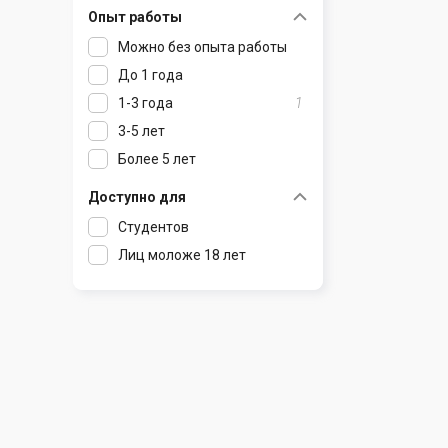
Опыт работы
Раков
Шклов
Можно без опыта работы
Ратомка
До 1 года
Самохваловичи
1-3 года
1
Сеница
3-5 лет
Слуцк
Более 5 лет
Смиловичи
Смолевичи
Доступно для
Солигорск
Студентов
Старые Дороги
Лиц моложе 18 лет
Столбцы
Тарасово
Узда
Фаниполь
Червень
Щомыслица