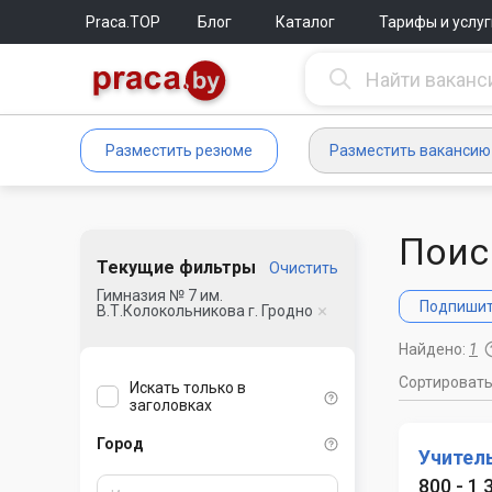
Praca.TOP
Блог
Каталог
Тарифы и услуг
Разместить резюме
Разместить вакансию
Поис
Текущие фильтры
Очистить
Гимназия № 7 им.
Подпишите
В.Т.Колокольникова г. Гродно
Найдено:
1
Сортироват
Искать только в
заголовках
Город
Учител
800 - 1