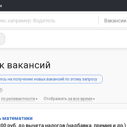
и
Вакансии
к вакансий
сь на получение новых вакансий по этому запросу
ь
по релевантности
Отображать
за все время
ь математики
 300 руб. до вычета налогов
(
надбавка, премия и др.
)