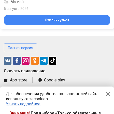
Могилёв
5 августа 2026
Откликнуться
Полная версия
Cкачать приложение
App store
Google play
Часто задаваемые вопросы
Для обеспечения удобства пользователей сайта
Книга замечаний и предложений
используются cookies.
Правила и документы
Узнать подробнее
Praca.by © 2000—2026, ООО «ПРАЦА БАЙ»
Внимание!
При выборе «Только обязательные