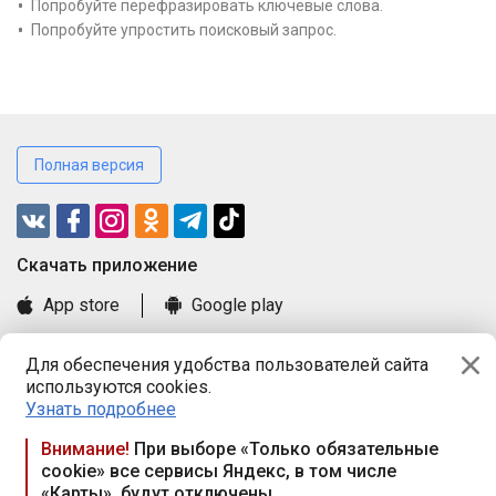
Попробуйте перефразировать ключевые слова.
Попробуйте упростить поисковый запрос.
Полная версия
Cкачать приложение
App store
Google play
Часто задаваемые вопросы
Для обеспечения удобства пользователей сайта
Книга замечаний и предложений
используются cookies.
Правила и документы
Узнать подробнее
Praca.by © 2000—2026, ООО «ПРАЦА БАЙ»
Внимание!
При выборе «Только обязательные
cookie» все сервисы Яндекс, в том числе
Республика Беларусь, 220114, г. Минск, пр-т Независимости
«Карты», будут отключены
117а, пом. № 9.