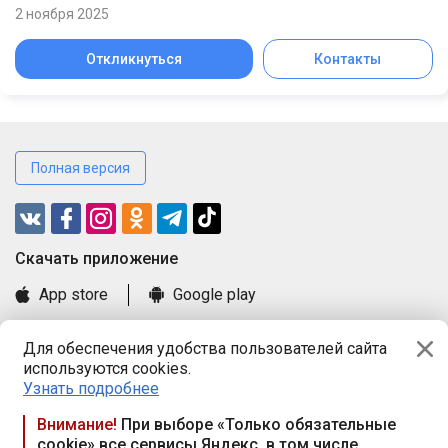
2 ноября 2025
Откликнуться
Контакты
Полная версия
Cкачать приложение
App store
Google play
Часто задаваемые вопросы
Для обеспечения удобства пользователей сайта
Книга замечаний и предложений
используются cookies.
Правила и документы
Узнать подробнее
Praca.by © 2000—2026, ООО «ПРАЦА БАЙ»
Внимание!
При выборе «Только обязательные
cookie» все сервисы Яндекс, в том числе
Республика Беларусь, 220114, г. Минск, пр-т Независимости