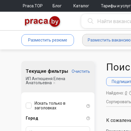
Praca.TOP
Блог
Каталог
Тарифы и услуг
Разместить резюме
Разместить вакансию
Поис
Текущие фильтры
Очистить
ИП Антюшеня Елена
Подпишите
Анатольевна
Найдено:
0
Сортироват
Искать только в
заголовках
Город
К сожалени