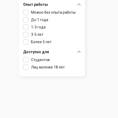
Опыт работы
Раков
Шклов
Можно без опыта работы
Ратомка
До 1 года
Самохваловичи
1-3 года
Сеница
3-5 лет
Слуцк
Более 5 лет
Смиловичи
Смолевичи
Доступно для
Солигорск
Студентов
Старые Дороги
Лиц моложе 18 лет
Столбцы
Тарасово
Узда
Фаниполь
Червень
Щомыслица