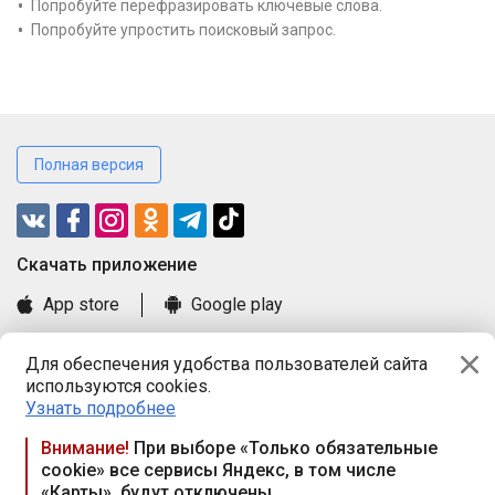
Попробуйте перефразировать ключевые слова.
Попробуйте упростить поисковый запрос.
Полная версия
Cкачать приложение
App store
Google play
Часто задаваемые вопросы
Для обеспечения удобства пользователей сайта
Книга замечаний и предложений
используются cookies.
Правила и документы
Узнать подробнее
Praca.by © 2000—2026, ООО «ПРАЦА БАЙ»
Внимание!
При выборе «Только обязательные
cookie» все сервисы Яндекс, в том числе
Республика Беларусь, 220114, г. Минск, пр-т Независимости
«Карты», будут отключены
117а, пом. № 9.